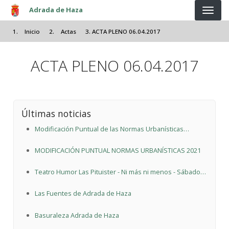
Pasar al contenido principal
Adrada de Haza
Inicio
Actas
ACTA PLENO 06.04.2017
ACTA PLENO 06.04.2017
Últimas noticias
Modificación Puntual de las Normas Urbanísticas
Municipales de Adrada de Haza propuesta por Nilamon
MODIFICACIÓN PUNTUAL NORMAS URBANÍSTICAS 2021
Cabañas Sualdea
Teatro Humor Las Pituister - Ni más ni menos - Sábado
26 de junio 19:00h
Las Fuentes de Adrada de Haza
Basuraleza Adrada de Haza