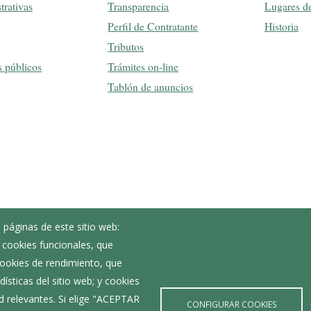
trativas
Transparencia
Lugares de
Perfil de Contratante
Historia
Tributos
s públicos
Trámites on-line
Tablón de anuncios
 páginas de este sitio web:
; cookies funcionales, que
Noticias
 cookies de rendimiento, que
Eventos
ísticas del sitio web; y cookies
Corporación Municipal
d relevantes. Si elige "ACEPTAR
Teléfonos de interés
CONFIGURAR COOKIES