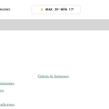
MAX: 35º MÍN: 17º
MÁGENES
Galería de Imágenes
staurantes
tos
radiciones