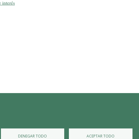
 interés
Diputación de Burgos
Mapa Web
Iniciar Sesión
DENEGAR TODO
ACEPTAR TODO