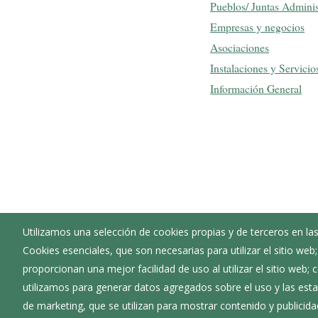
Pueblos/ Juntas Adminis
Empresas y negocios
Asociaciones
Instalaciones y Servicio
Información General
Utilizamos una selección de cookies propias y de terceros en las
Cookies esenciales, que son necesarias para utilizar el sitio web
Ayuntamiento de Adrada de Haza
proporcionan una mejor facilidad de uso al utilizar el sitio web;
:
Plaza Mayor - 1 - 09462
utilizamos para generar datos agregados sobre el uso y las estad
:
947531009
de marketing, que se utilizan para mostrar contenido y publicida
:
adradadehaza@diputaciondeburgos.net