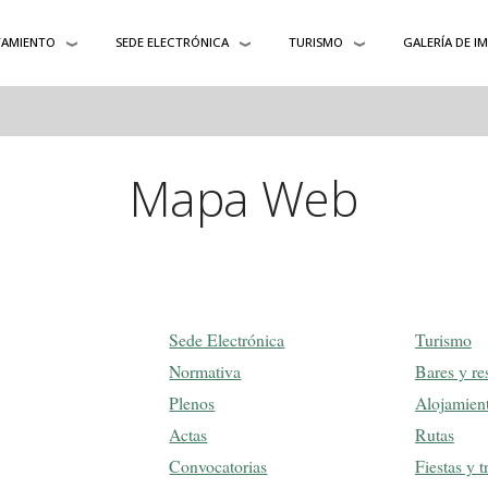
AMIENTO
SEDE ELECTRÓNICA
TURISMO
GALERÍA DE I
Mapa Web
Sede Electrónica
Turismo
Normativa
Bares y re
Plenos
Alojamien
Actas
Rutas
Convocatorias
Fiestas y t