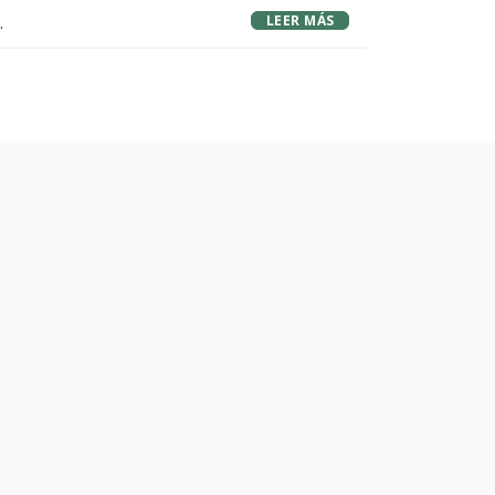
LEER MÁS
cia
Burgos
'.
o
icipio